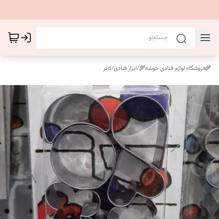
🌾فروشگاه لوازم قنادی خوشه🌾
/
ابزار قنادی
/
کاتر