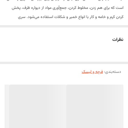
است که برای هم زدن، مخلوط کردن، جمع‌آوری مواد از دیواره ظرف، پخش
کردن کرم و خامه و کار با انواع خمیر و شکلات استفاده می‌شود. سری
سیلیکونی نرم و انعطاف‌پذیر این لیسک، بدون آسیب رساندن به ظروف، تمامی
مواد را به‌راحتی از کف و دیواره ظرف جمع‌آوری کرده و از هدر رفت مواد
نظرات
جلوگیری می‌کند.
این لیسک از سیلیکون باکیفیت و مقاوم در برابر حرارت ساخته شده و برای
استفاده با انواع ظروف نچسب، تفلون، سرامیکی و استیل کاملاً مناسب است.
طول
20 سانتی‌متری
دسته‌بندی
:
فرچه و لیسک
آن نیز کنترل و استفاده آسان را در هنگام آشپزی و
شیرینی‌پزی فراهم می‌کند.
ویژگی‌های محصول
ساخته شده از سیلیکون باکیفیت
مقاوم در برابر حرارت
مناسب برای ظروف نچسب
انعطاف‌پذیر و نرم