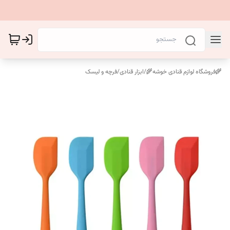
🌾فروشگاه لوازم قنادی خوشه🌾
/
ابزار قنادی
/
فرچه و لیسک