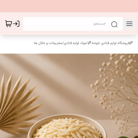
🌾فروشگاه لوازم قنادی خوشه🌾
/
مواد اولیه قنادی
/
مغزیجات و خلال ها