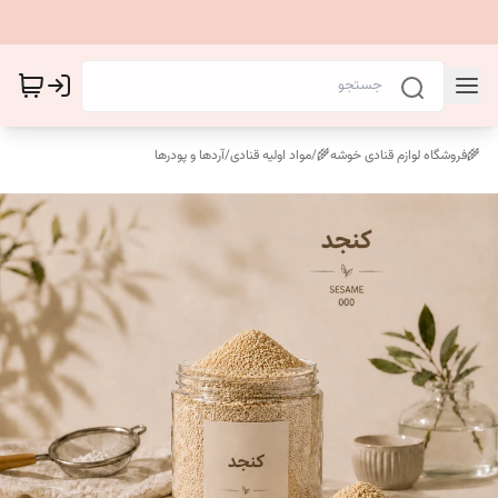
🌾فروشگاه لوازم قنادی خوشه🌾
/
مواد اولیه قنادی
/
آردها و پودرها