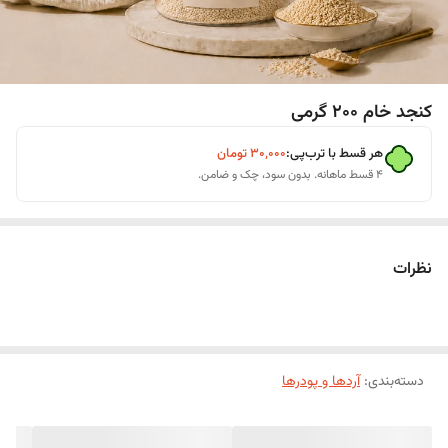
کنجد خام 200 گرمی
هر قسط با ترب‌پی:
۳۰٬۰۰۰
تومان
۴ قسط ماهانه. بدون سود، چک و ضامن.
نظرات
دسته‌بندی
:
آردها و پودرها