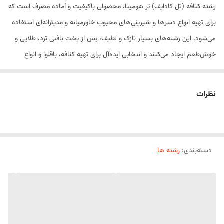
رشته کنافه (تل کادایف) تر هومینا، محصولی باکیفیت و آماده مصرف است که
برای تهیه انواع دسرها و شیرینی‌های محبوب خاورمیانه و مدیترانه‌ای استفاده
می‌شود. این رشته‌های بسیار نازک و لطیف، پس از پخت بافتی ترد، طلایی و
خوش‌طعم ایجاد می‌کنند و انتخابی ایده‌آل برای تهیه کنافه، باقلوا و انواع
دسرهای مدرن هستند. رشته کادایف تر هومینا به دلیل رطوبت مناسب، بدون
نیاز به آماده‌سازی اولیه قابل استفاده است و کار با آن را برای قنادان و
نظرات
شیرینی‌پزان آسان می‌کند.
ویژگی‌های محصول
تهیه شده از مواد اولیه باکیفیت
دسته‌بندی
:
رشته ها
آماده مصرف و دارای رطوبت مناسب
ایجاد بافت ترد و طلایی پس از پخت
مناسب برای مصارف خانگی و حرفه‌ای
بسته‌بندی 500 گرمی
مناسب نگهداری در یخچال و فریزر طبق دستور محصول