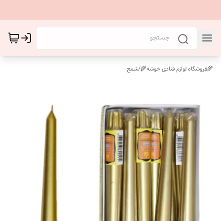
🌾فروشگاه لوازم قنادی خوشه🌾
/
شمع