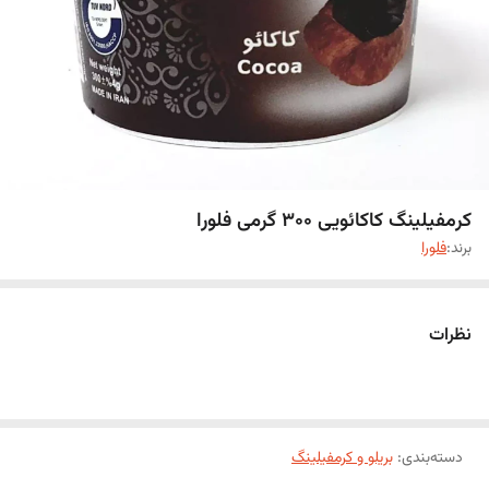
کرمفیلینگ کاکائویی 300 گرمی فلورا
برند:
فلورا
نظرات
دسته‌بندی
:
بریلو و کرمفیلینگ