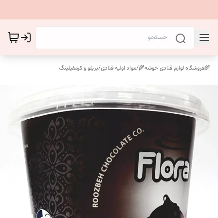
🌾فروشگاه لوازم قنادی خوشه🌾
/
مواد اولیه قنادی
/
بریلو و کرمفیلینگ