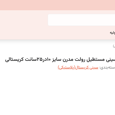
لیه
)
نی مستطیل رولت مدرن سایز 10در25سانت کریستالی
ته‌بندی
:
سینی کریستال(پلاستیکی)