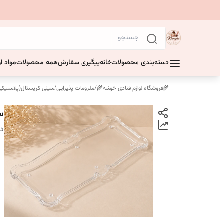
دسته‌بندی محصولات
خانه
پیگیری سفارش
همه محصولات
مواد او
🌾فروشگاه لوازم قنادی خوشه🌾
/
ملزومات پذیرایی
/
سینی کریستال(پلاستیکی
سی
دس