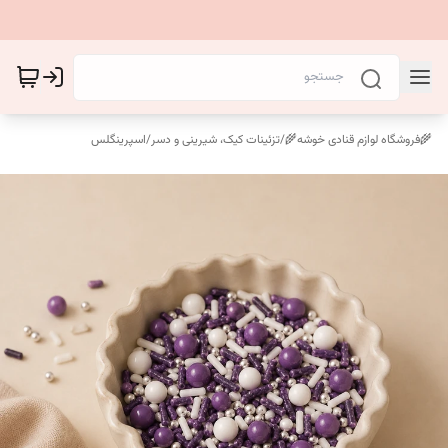
🌾فروشگاه لوازم قنادی خوشه🌾
/
تزئینات کیک، شیرینی و دسر
/
اسپرینگلس