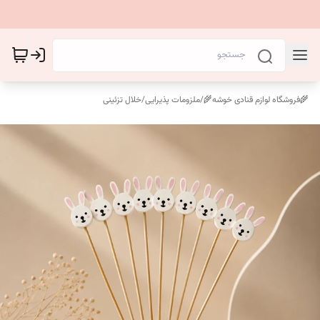
🌾فروشگاه لوازم قنادی خوشه🌾
/
ملزومات پذیرایی
/
خلال تزئینی