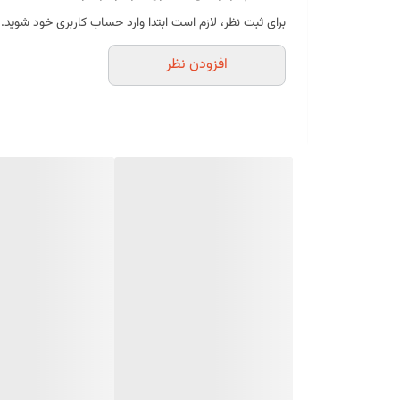
کمک به حفظ بافت و تردی مواد غذایی
برای ثبت نظر، لازم است ابتدا وارد حساب کاربری خود شوید.
مناسب برای مصارف خانگی و کارگاهی
افزودن نظر
بسته‌بندی بهداشتی و استاندارد
موارد استفاده
تهیه برخی مرباهای سنتی
آماده‌سازی خیارشور و ترشی
استفاده در برخی تنقلات سنتی
فرآوری مواد غذایی خاص
مناسب برای آشپزخانه‌های خانگی و کارگاه‌های تولیدی
مشخصات محصول
نوع محصول:
آهک خوراکی
وزن:
۱۰۰ گرم
کاربرد:
مناسب برای آماده‌سازی و فرآوری برخی خوراکی‌ها
شرایط نگهداری