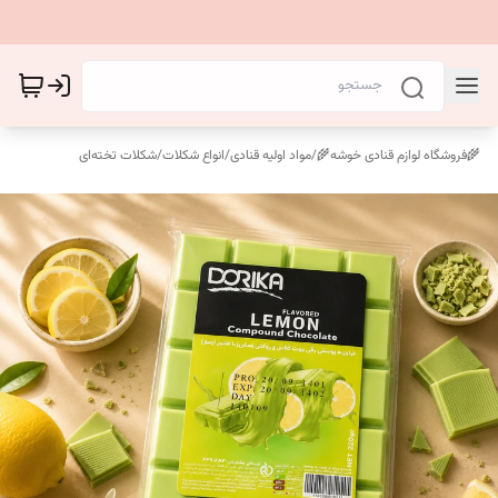
🌾فروشگاه لوازم قنادی خوشه🌾
/
مواد اولیه قنادی
/
انواع شکلات
/
شکلات تخته‌ای