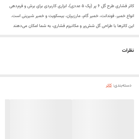
کاتر فشاری طرح گل 6 پر (پک 5 عددی)، ابزاری کاربردی برای برش و فرم‌دهی
انواع خمیر، فوندانت، خمیر گام، مارزیپان، بیسکویت و خمیر شیرینی است.
این کاترها با طراحی گل شش‌پر و مکانیزم فشاری، به شما امکان می‌دهند
طرح‌هایی زیبا، یکدست و ظریف را تنها با یک فشار ایجاد کنید.
این محصول در 5 سایز مختلف عرضه می‌شود و برای تزیین کیک، کاپ‌کیک،
نظرات
کوکی و انواع دسر، انتخابی مناسب برای قنادان حرفه‌ای و علاقه‌مندان به
شیرینی‌پزی خانگی است.
ویژگی‌های محصول
دسته‌بندی
:
کاتر
طرح زیبا و ظریف گل 6 پر
دارای مکانیزم فشاری برای استفاده آسان
شامل 5 سایز مختلف
ساخته شده از پلاستیک باکیفیت و مقاوم
سبک، بادوام و قابل شست‌وشو
مناسب برای استفاده خانگی و حرفه‌ای