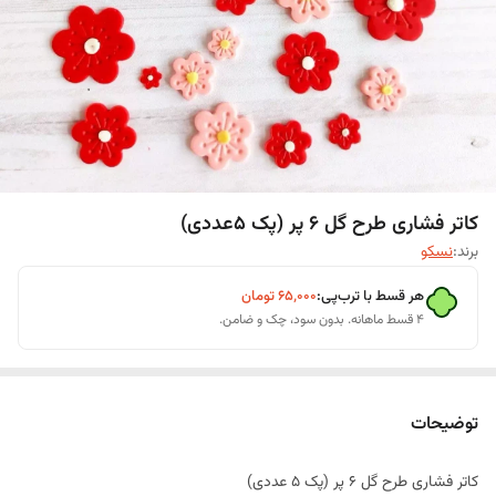
کاتر فشاری طرح گل 6 پر (پک ۵عددی)
برند:
نسکو
هر قسط با ترب‌پی:
۶۵٬۰۰۰
تومان
۴ قسط ماهانه. بدون سود، چک و ضامن.
توضیحات
کاتر فشاری طرح گل 6 پر (پک 5 عددی)