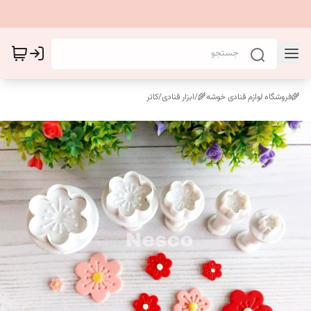
🌾فروشگاه لوازم قنادی خوشه🌾
/
ابزار قنادی
/
کاتر