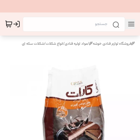
🌾فروشگاه لوازم قنادی خوشه🌾
/
مواد اولیه قنادی
/
انواع شکلات
/
شکلات سکه ای