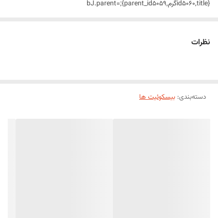
{id5060,titleگرم,parent_id5059};bJ.parent=
,placeholderc,unit_type_idc}};bL.slug=dessert;bL.title=A;bL.categoryIds=
[z];bL.parent={slugsweets-
نظرات
s[F],parent{slugbM,titleaL,categoryIds[e]}};bO.result=b;bO.meta_data=
{id526,titleژله خرده شیشه,slugژله-خرده-شیشه};bP[1]={id527,titleژله
دسته‌بندی
:
بیسکوئیت ها
رنگین کمان,slugژله-رنگین-کمان};bP[2]={id528,titleژله رولی,slugژله-
رولی};bP[3]={id515,titlebQ,slugbQ};bP[4]={id516,titleپودر ژله,slugپودر-
ژله};bP[5]={id517,titlebR,slugbR};bP[6]=
{id518,titleaM,slugaM};bP[7]={id519,titleدسر توت فرنگی,slugدسر-توت-
فرنگی};bP[8]={id520,titleدسر زعفرانی,slugدسر-زعفرانی};bP[9]=
{id521,titleدسر شکلاتی,slugدسر-شکلاتی};bP[10]={id522,titleدسر
لیوانی,slugدسر-لیوانی};bP[11]={id523,titleدسر موزی,slugدسر-
موزی};bP[12]={id524,titleدسر نسکافه,slugدسر-نسکافه};bP[13]=