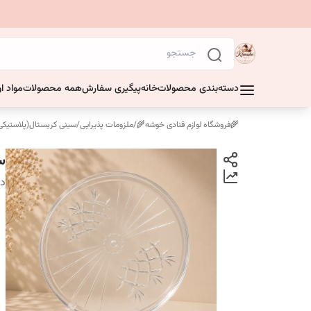
دسته‌بندی محصولات
خانه
پیگیری سفارش
همه محصولات
مواد او
🌾فروشگاه لوازم قنادی خوشه🌾
/
ملزومات پذیرایی
/
سینی کریستال(پلاستیکی
سی
دس