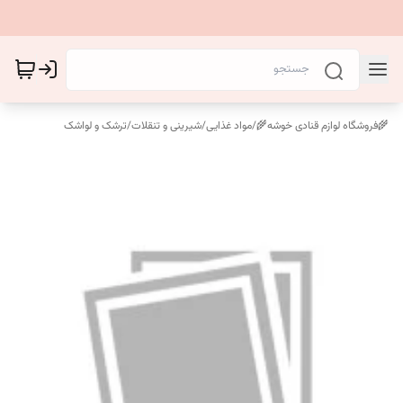
🌾فروشگاه لوازم قنادی خوشه🌾
/
مواد غذایی
/
شیرینی و تنقلات
/
ترشک و لواشک