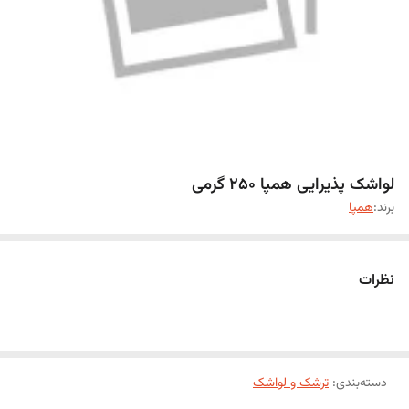
لواشک پذیرایی همپا 250 گرمی
برند:
همپا
نظرات
دسته‌بندی
:
ترشک و لواشک