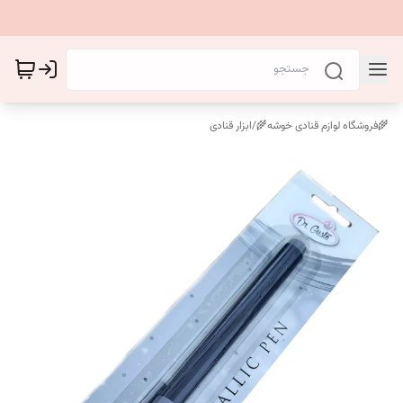
🌾فروشگاه لوازم قنادی خوشه🌾
/
ابزار قنادی