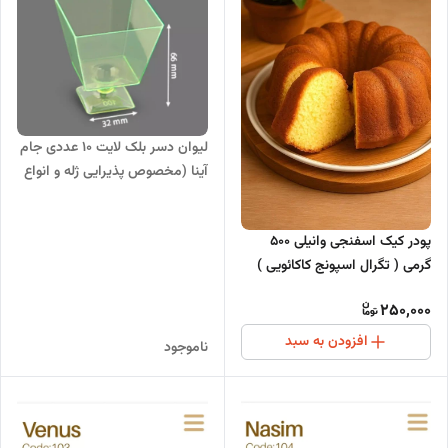
لیوان دسر بلک لایت 10 عددی جام
آینا (مخصوص پذیرایی ژله و انواع
دسر)
پودر کیک اسفنجی وانیلی 500
گرمی ( تگرال اسپونج کاکائویی )
گلنان پوراتوس
250,000
افزودن به سبد
ناموجود