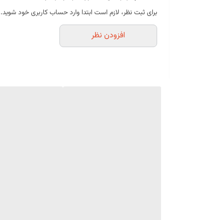
طراحی زیبا و کاربردی
برای ثبت نظر، لازم است ابتدا وارد حساب کاربری خود شوید.
مناسب برای استفاده یک‌بار مصرف
افزودن نظر
بسته 10 عددی
موارد استفاده
سرو ژله
پاناکوتا
تیرامیسو
موس
دسرهای لیوانی
کرم کارامل
انواع دسرهای پذیرایی
سرو مزه و فینگرفودهای کوچک
مشخصات محصول
نوع محصول:
لیوان دسر