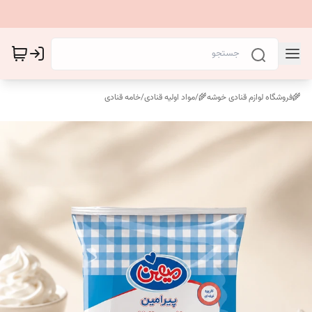
🌾فروشگاه لوازم قنادی خوشه🌾
/
مواد اولیه قنادی
/
خامه قنادی