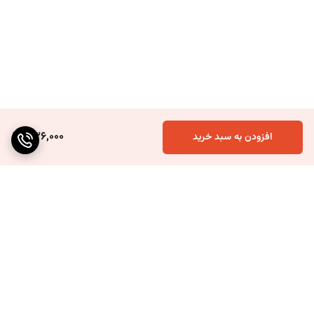
تزیین نوشیدنی‌ها و دسرهای کافی‌شاپی
روش مصرف
خامه را قبل از استفاده، به‌آرامی در یخچال از حالت انجماد خارج کنید تا
نیمه‌منجمد شود. سپس با همزن برقی و دور متوسط تا زیاد، هم بزنید تا
خامه کاملاً فرم گرفته، حجیم و براق شود. برای حفظ کیفیت و بافت خامه، از
همزدن بیش از حد خودداری کنید.
336,000
مشخصات محصول
افزودن به سبد خرید
برند:
میهن
سری محصول:
آبی
وزن:
1 کیلوگرم
نوع محصول:
خامه قنادی فرم‌پذیر منجمد
کاربرد:
مناسب خامه‌کشی، فیلینگ، تزئین کیک، شیرینی و انواع دسر
شرایط نگهداری
برگشت به بالا
در دمای
18- درجه سانتی‌گراد
در فریزر نگهداری شود. پس از یخ‌زدایی، از