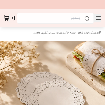
🌾فروشگاه لوازم قنادی خوشه🌾
/
ملزومات پذیرایی
/
گیپور کاغذی