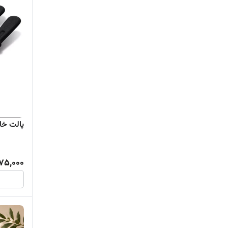
پالت خامه
75,000