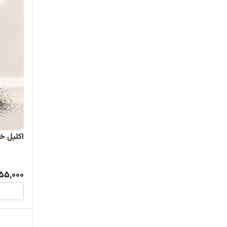
اکلیل خور
55,000