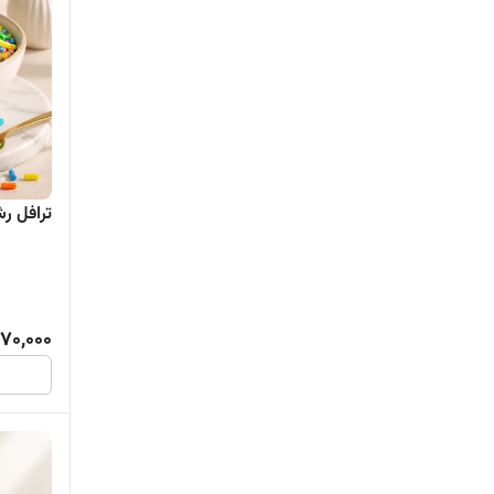
ترافل رشته ا
70,000