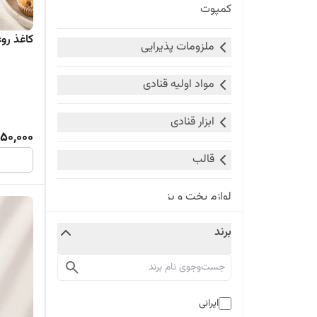
کمپوت
کاغذ رو
ملزومات پذیرایی
مواد اولیه قنادی
ابزار قنادی
150,000
قالب
لوازم پخت و پز
برند
مواد غذایی
ایرانی