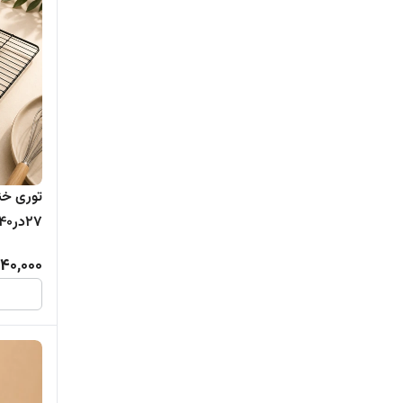
توری خن
27در40 سانت
40,000