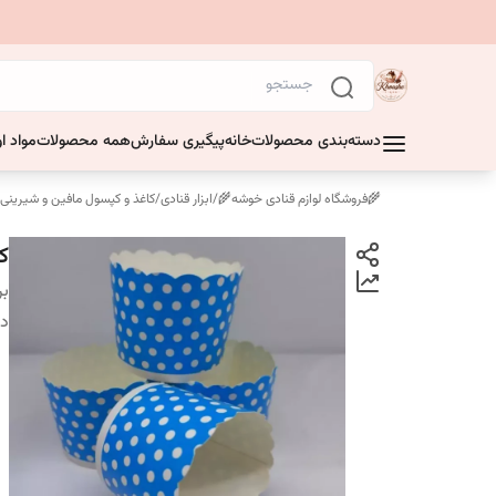
دسته‌بندی محصولات
خانه
پیگیری سفارش
همه محصولات
مواد او
🌾فروشگاه لوازم قنادی خوشه🌾
/
ابزار قنادی
/
کاغذ و کپسول مافین و شیرینی
ک
بر
دس