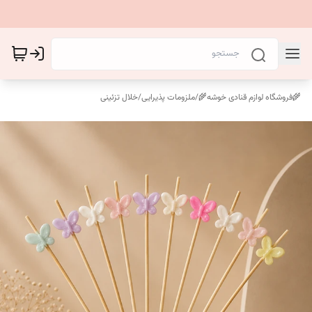
🌾فروشگاه لوازم قنادی خوشه🌾
/
ملزومات پذیرایی
/
خلال تزئینی