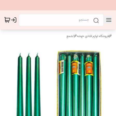
🌾فروشگاه لوازم قنادی خوشه🌾
/
شمع