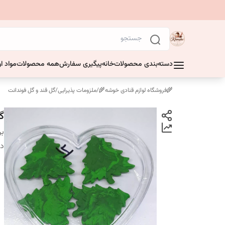
دسته‌بندی محصولات
خانه
پیگیری سفارش
همه محصولات
مواد او
🌾فروشگاه لوازم قنادی خوشه🌾
/
ملزومات پذیرایی
/
گل قند و گل فوندانت
گ
بر
دس