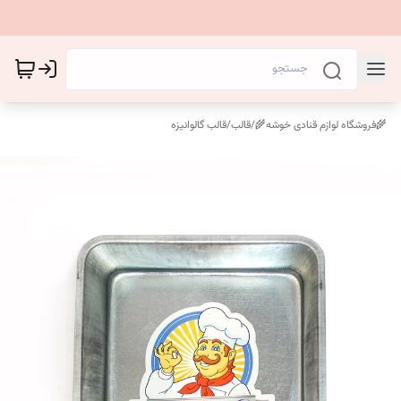
🌾فروشگاه لوازم قنادی خوشه🌾
/
قالب
/
قالب گالوانیزه