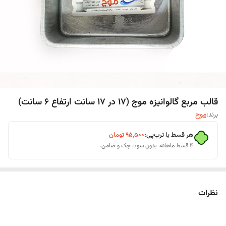
قالب مربع گالوانیزه موج (17 در 17 سانت ارتفاع 6 سانت)
برند:
موج
هر قسط با ترب‌پی:
۹۵٬۵۰۰
تومان
۴ قسط ماهانه. بدون سود، چک و ضامن.
نظرات