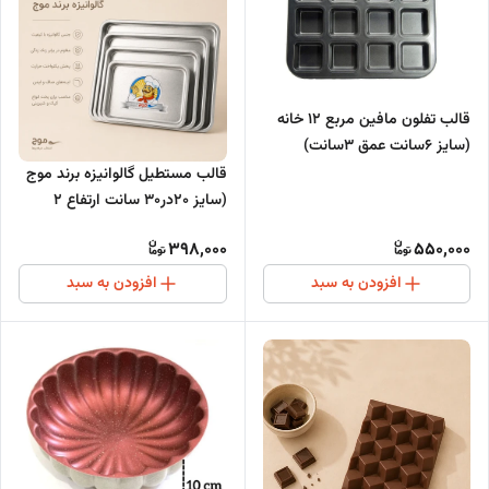
قالب تفلون مافین مربع ۱۲ خانه
(سایز ۶سانت عمق ۳سانت)
قالب مستطیل گالوانیزه برند موج
(سایز 20در30 سانت ارتفاع 2
سانت)
398,000
550,000
افزودن به سبد
افزودن به سبد