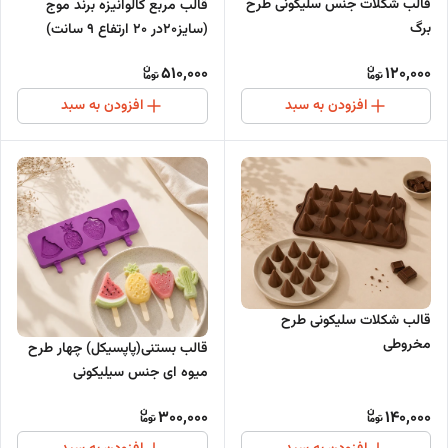
قالب شکلات جنس سلیکونی طرح
قالب مربع گالوانیزه برند موج
برگ
(سایز20در 20 ارتفاع ۹ سانت)
510,000
120,000
افزودن به سبد
افزودن به سبد
قالب شکلات سلیکونی طرح
مخروطی
قالب بستنی(پاپسیکل) چهار طرح
میوه ای جنس سیلیکونی
300,000
140,000