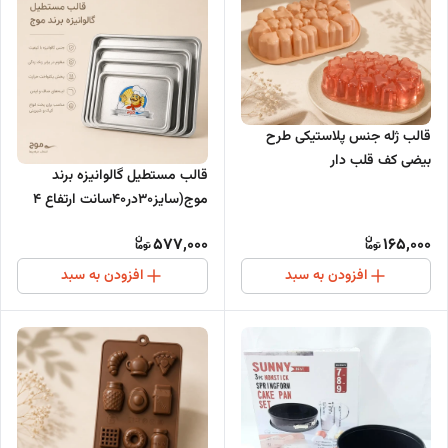
قالب ژله جنس پلاستیکی طرح
بیضی کف قلب دار
قالب مستطیل گالوانیزه برند
موج(سایز30در40سانت ارتفاع 4
سانت)
577,000
165,000
افزودن به سبد
افزودن به سبد