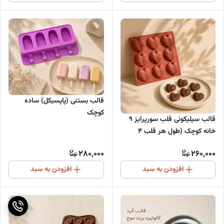
قالب بستنی (پاپسیکل) ساده
کوچک
قالب سیلیکونی قلب سورپرایز 9
خانه کوچک (طول هر قلب 4
سانت عمق 2 سانت)
280,000
260,000
افزودن به سبد
افزودن به سبد