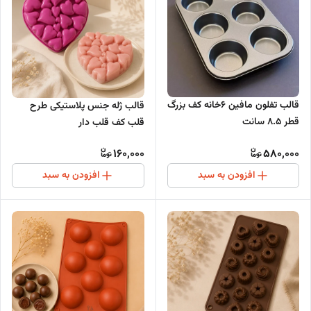
قالب تفلون مافین 6خانه کف بزرگ
قالب ژله جنس پلاستیکی طرح
قطر ۸.۵ سانت
قلب کف قلب دار
160,000
580,000
افزودن به سبد
افزودن به سبد