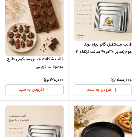
قالب مستطیل گالوانیزه برند
موج(سایز 30در40 سانت ارتفاع 2
سانت)
قالب شکلات جنس سلیکونی طرح
موجودات دریایی
120,000
500,000
افزودن به سبد
افزودن به سبد