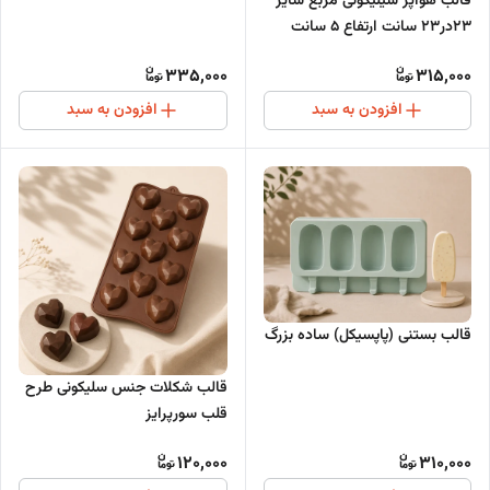
قالب هواپز سیلیکونی مربع سایز
23در23 سانت ارتفاع 5 سانت
335,000
315,000
افزودن به سبد
افزودن به سبد
قالب بستنی (پاپسیکل) ساده بزرگ
قالب شکلات جنس سلیکونی طرح
قلب سورپرایز
120,000
310,000