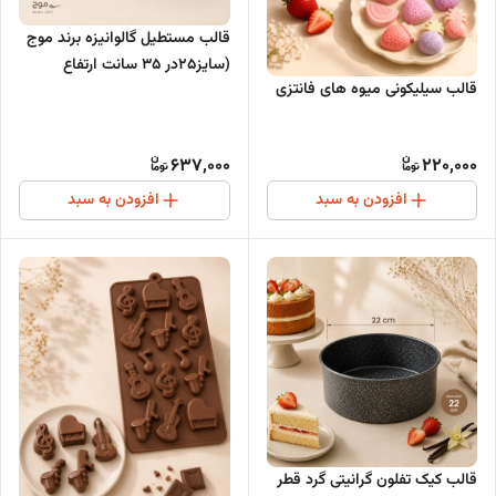
قالب مستطیل گالوانیزه برند موج
(سایز25در 35 سانت ارتفاع
قالب سیلیکونی میوه های فانتزی
7سانت)
637,000
220,000
افزودن به سبد
افزودن به سبد
قالب کیک تفلون گرانیتی گرد قطر