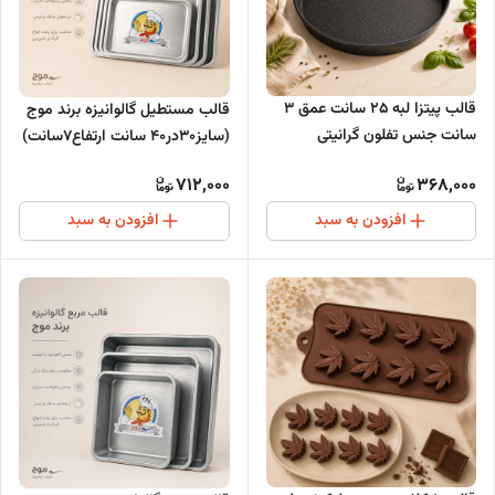
قالب پیتزا لبه 25 سانت عمق 3
قالب مستطیل گالوانیزه برند موج
سانت جنس تفلون گرانیتی
(سایز30در40 سانت ارتفاع7سانت)
712,000
368,000
افزودن به سبد
افزودن به سبد