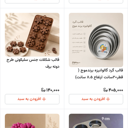
قالب شکلات جنس سلیکونی طرح
دونه برف
قالب گرد گالوانیزه برندموج (
قطر20سانت ارتفاع ۸.۵ سانت)
140,000
405,000
افزودن به سبد
افزودن به سبد