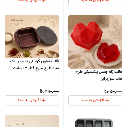
افزودن به سبد
افزودن به سبد
قالب تفلون گرانیتی ته چین تک
نفره طرح مربع قطر 13 سانت {
قالب ژله جنس پلاستیکی طرح
درب دار }
قلب سورپرایز
490,000
160,000
افزودن به سبد
افزودن به سبد