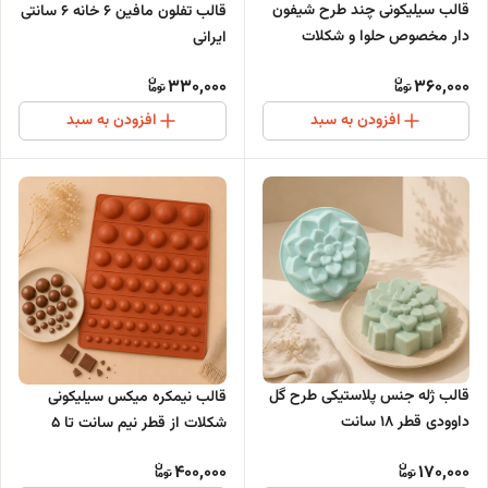
قالب سیلیکونی چند طرح شیفون
قالب تفلون مافین 6 خانه 6 سانتی
دار مخصوص حلوا و شکلات
ایرانی
330,000
360,000
افزودن به سبد
افزودن به سبد
قالب ژله جنس پلاستیکی طرح گل
قالب نیمکره میکس سیلیکونی
داوودی قطر 18 سانت
شکلات از قطر نیم سانت تا 5
سانتی متر
400,000
170,000