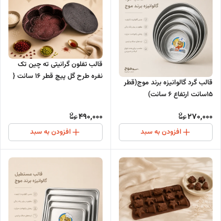
قالب تفلون گرانیتی ته چین تک
نفره طرح گل پیچ قطر 16 سانت {
قالب گرد گالوانیزه برند موج(قطر
درب دار }
15سانت ارتفاع 6 سانت)
490,000
270,000
افزودن به سبد
افزودن به سبد