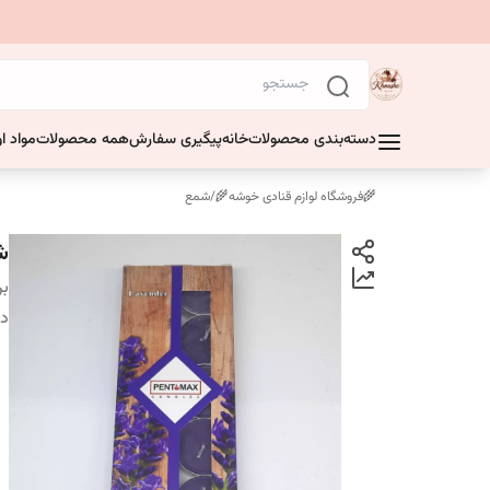
دسته‌بندی محصولات
خانه
پیگیری سفارش
همه محصولات
مواد او
🌾فروشگاه لوازم قنادی خوشه🌾
/
شمع
شمع
بر
دس