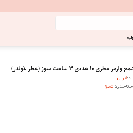
لیه
 وارمر عطری 10 عددی 3 ساعت سوز (عطر لاوندر)
ند:
ایرانی
ته‌بندی
:
شمع