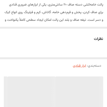
پالت خامه‌کشی دسته صاف ۲۰ سانتی‌متری، یکی از ابزارهای ضروری قنادی
برای صاف کردن، پخش و فرم‌دهی خامه، گاناش، کرم و فیلینگ روی انواع کیک
و دسر است. تیغه صاف و بلند این پالت امکان ایجاد سطحی کاملاً یکنواخت و
حرفه‌ای را فراهم کرده و برای خامه‌کشی کیک‌های تولد، کیک‌های چندلایه و
انواع شیرینی بسیار مناسب است.
نظرات
این محصول از تیغه استیل ضدزنگ باکیفیت و دسته‌ای خوش‌دست ساخته
شده که کنترل و دقت بیشتری هنگام کار فراهم می‌کند. طول ۲۰ سانتی‌متری
آن، انتخابی مناسب برای تزئین انواع کیک در اندازه‌های مختلف بوده و برای
دسته‌بندی
:
ابزار قنادی
استفاده در قنادی‌ها، کافی‌شاپ‌ها و مصارف خانگی ایده‌آل است.
ویژگی‌های محصول
تیغه صاف از جنس استیل ضدزنگ
دسته خوش‌دست و مقاوم
مناسب برای خامه‌کشی و صاف کردن سطح کیک
مقاوم در برابر زنگ‌زدگی و خوردگی