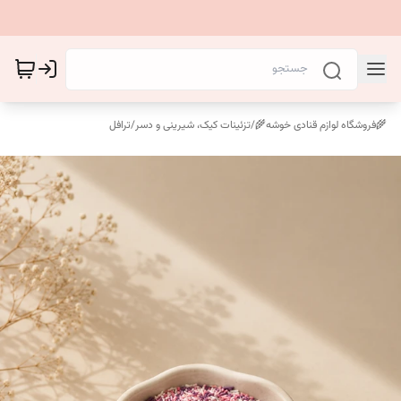
🌾فروشگاه لوازم قنادی خوشه🌾
/
تزئینات کیک، شیرینی و دسر
/
ترافل