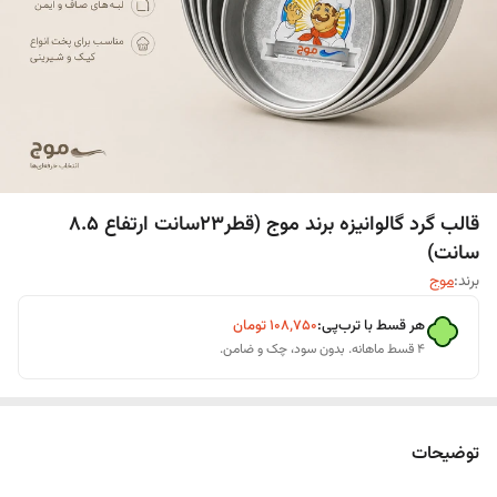
قالب گرد گالوانیزه برند موج (قطر23سانت ارتفاع ۸.۵
سانت)
برند:
موج
هر قسط با ترب‌پی:
۱۰۸٬۷۵۰
تومان
۴ قسط ماهانه. بدون سود، چک و ضامن.
توضیحات