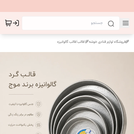
🌾فروشگاه لوازم قنادی خوشه🌾
/
قالب
/
قالب گالوانیزه