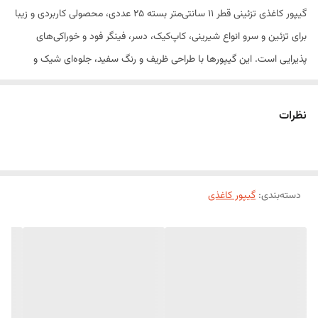
گیپور کاغذی تزئینی قطر ۱۱ سانتی‌متر بسته ۲۵ عددی، محصولی کاربردی و زیبا
برای تزئین و سرو انواع شیرینی، کاپ‌کیک، دسر، فینگر فود و خوراکی‌های
پذیرایی است. این گیپورها با طراحی ظریف و رنگ سفید، جلوه‌ای شیک و
حرفه‌ای به میز پذیرایی، ویترین شیرینی و بسته‌بندی محصولات می‌بخشند.
این محصول علاوه بر زیبایی، از تماس مستقیم خوراکی با سطح ظرف جلوگیری
نظرات
کرده و انتخابی مناسب برای قنادی‌ها، کافی‌شاپ‌ها، مراسم و مصارف خانگی
به شمار می‌رود.
ویژگی‌های محصول
دسته‌بندی
:
طراحی ظریف و زیبا
گیپور کاغذی
مناسب برای تزئین و سرو انواع خوراکی
ساخته شده از کاغذ باکیفیت
سبک و استفاده آسان
مناسب برای ظروف و سینی‌های پذیرایی
بسته ۲۵ عددی