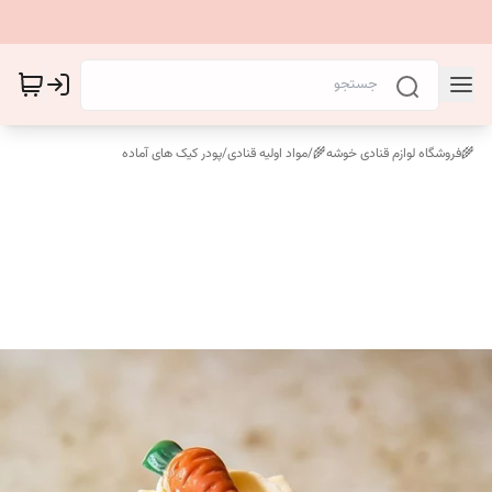
🌾فروشگاه لوازم قنادی خوشه🌾
/
مواد اولیه قنادی
/
پودر کیک های آماده