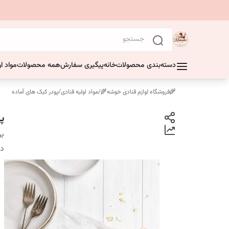
دسته‌بندی محصولات
خانه
پیگیری سفارش
همه محصولات
مواد او
🌾فروشگاه لوازم قنادی خوشه🌾
/
مواد اولیه قنادی
/
پودر کیک های آماده
پو
بر
دس