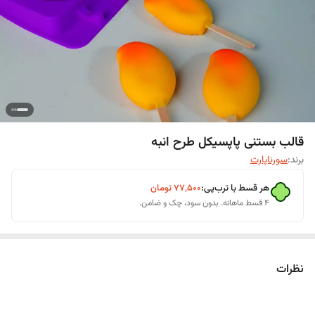
قالب بستنی پاپسیکل طرح انبه
برند:
سورناپارت
هر قسط با ترب‌پی:
۷۷٬۵۰۰
تومان
۴ قسط ماهانه. بدون سود، چک و ضامن.
نظرات