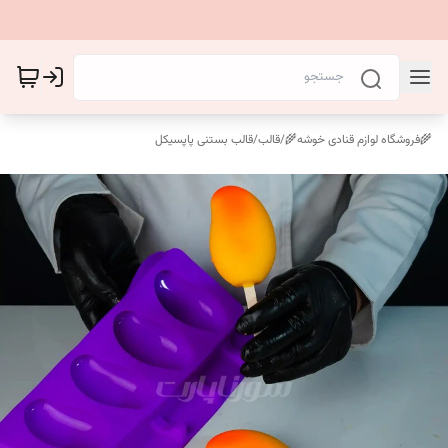
🌾فروشگاه لوازم قنادی خوشه🌾
/
قالب
/
قالب بستنی پاپسیکل