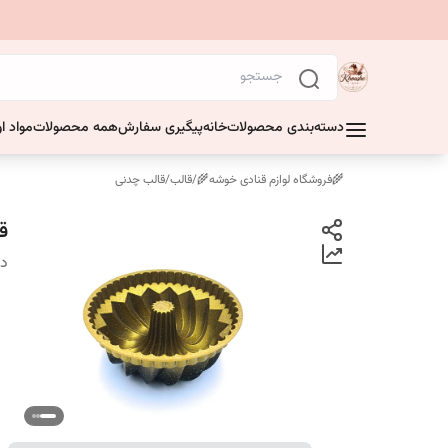
دسته‌بندی محصولات
خانه
پیگیری سفارش
همه محصولات
مواد او
🌾فروشگاه لوازم قنادی خوشه🌾
/
قالب
/
قالب‌ چدنی
قا
دس