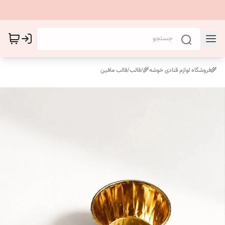
🌾فروشگاه لوازم قنادی خوشه🌾
/
قالب
/
قالب مافین