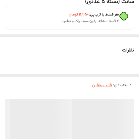
سانت (بسته 5 عددی)
هر قسط با ترب‌پی:
۱۱٬۲۵۰
تومان
۴ قسط ماهانه. بدون سود، چک و ضامن.
نظرات
دسته‌بندی
:
قالب مافین