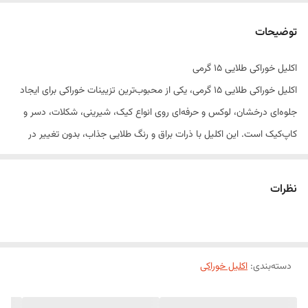
توضیحات
اکلیل خوراکی طلایی 15 گرمی
اکلیل خوراکی طلایی 15 گرمی، یکی از محبوب‌ترین تزیینات خوراکی برای ایجاد
جلوه‌ای درخشان، لوکس و حرفه‌ای روی انواع کیک، شیرینی، شکلات، دسر و
کاپ‌کیک است. این اکلیل با ذرات براق و رنگ طلایی جذاب، بدون تغییر در
طعم و بافت مواد غذایی، زیبایی چشمگیری به محصولات قنادی می‌بخشد.
اکلیل خوراکی طلایی انتخابی ایده‌آل برای تزیین کیک‌های تولد، عروسی،
نظرات
نامزدی، دسرهای مجلسی و شکلات‌های دست‌ساز است و برای استفاده در
قنادی‌ها، کافی‌شاپ‌ها و مصارف خانگی کاملاً مناسب می‌باشد.
ویژگی‌های محصول
دسته‌بندی
:
اکلیل خوراکی
کاملاً خوراکی و ایمن برای مصرف
رنگ طلایی براق و چشم‌نواز