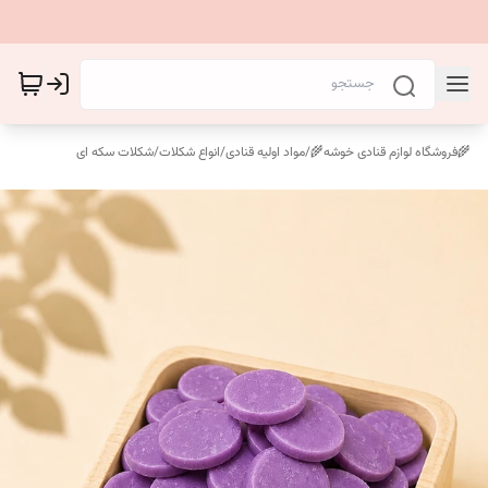
🌾فروشگاه لوازم قنادی خوشه🌾
/
مواد اولیه قنادی
/
انواع شکلات
/
شکلات سکه ای