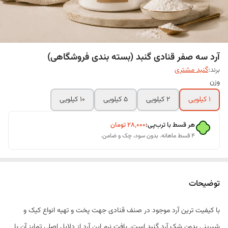
آرد سه صفر قنادی گنبد (بسته بندی فروشگاهی)
برند:
گنبد مشتری
وزن
1 کیلویی
2 کیلویی
5 کیلویی
10 کیلویی
هر قسط با ترب‌پی:
۲۸٬۰۰۰
تومان
۴ قسط ماهانه. بدون سود، چک و ضامن.
توضیحات
با کیفیت ترین آرد موجود در صنف قنادی جهت پخت و تهیه انواع کیک و
شیرینی بدون شک آرد گنبد است. بافت نرم این آرد از دلایل اصلی تمایز آن با