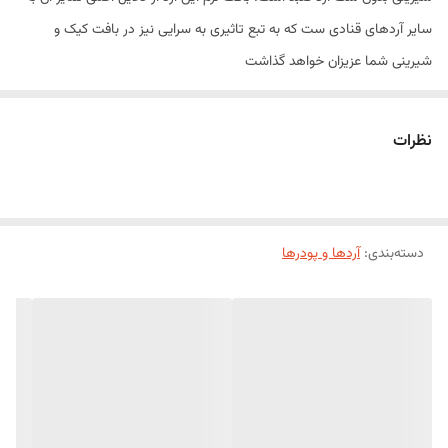
سایر آردهای قنادی ست که به تبع تاثیری به سرایی نیز در بافت کیک و
شیرینی شما عزیزان خواهد گذاشت
آرد سه صفر قنادی گنبد
آرد سه صفر قنادی گنبد یکی از پرکاربردترین آردهای مخصوص قنادی است که
نظرات
به دلیل بافت نرم، رنگ روشن و کیفیت بالا، انتخابی ایده‌آل برای تهیه انواع
کیک، شیرینی، بیسکویت و محصولات پختنی محسوب می‌شود. این آرد با
آسیاب بسیار ریز و یکنواخت، موجب ایجاد بافتی لطیف، سبک و یکدست در
دسته‌بندی
:
آردها و پودرها
محصولات نهایی شده و عملکرد مطلوبی در انواع دستورهای قنادی دارد.
آرد سه صفر گنبد برای استفاده در قنادی‌های حرفه‌ای، کارگاه‌های شیرینی‌پزی
و همچنین مصارف خانگی مناسب بوده و به دلیل کیفیت ثابت، یکی از
انتخاب‌های محبوب قنادان است.
ویژگی‌های محصول
آرد سه صفر با آسیاب بسیار نرم
رنگ روشن و بافت یکنواخت