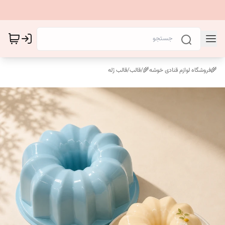
🌾فروشگاه لوازم قنادی خوشه🌾
/
قالب
/
قالب ژله