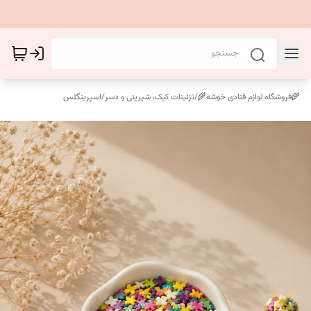
🌾فروشگاه لوازم قنادی خوشه🌾
/
تزئینات کیک، شیرینی و دسر
/
اسپرینگلس