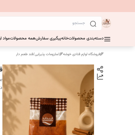
دسته‌بندی محصولات
خانه
پیگیری سفارش
همه محصولات
مواد او
🌾فروشگاه لوازم قنادی خوشه🌾
/
ملزومات پذیرایی
/
قند طعم دار
قن
بر
دس