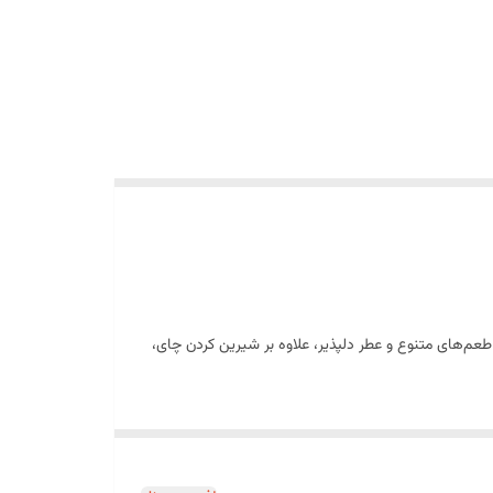
روطی با طعم‌های متنوع و عطر دلپذیر، علاوه بر شیرین کردن چای،
ند طعم‌دار قندانه علاوه بر طعم مطلوب، جلوه‌ای زیبا به