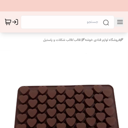
🌾فروشگاه لوازم قنادی خوشه🌾
/
قالب
/
قالب شکلات و پاستیل