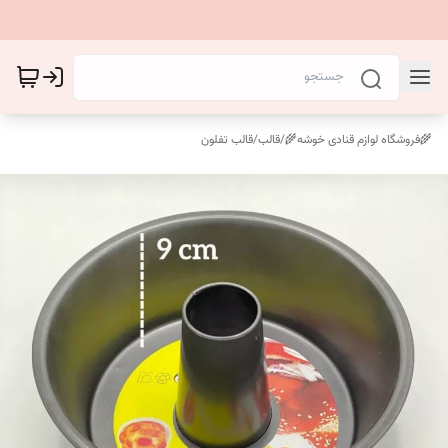
🌾فروشگاه لوازم قنادی خوشه🌾
/
قالب
/
قالب تفلون