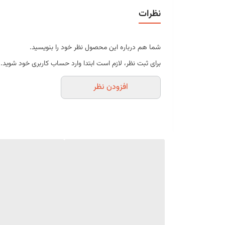
رنگ آبی آسمانی (Sky Blue) با درخشندگی زیبا
نظرات
ایجاد افکت براق و کهکشانی در نوشیدنی‌ها
کاملاً خوراکی و ایمن
شما هم درباره این محصول نظر خود را بنویسید.
بدون تغییر محسوس در طعم و عطر
برای ثبت نظر، لازم است ابتدا وارد حساب کاربری خود شوید.
استفاده آسان و مقرون‌به‌صرفه
افزودن نظر
مناسب برای مصارف خانگی و حرفه‌ای
موارد استفاده
انواع نوشیدنی‌های سرد و گرم
موکتل و کوکتل‌های بدون الکل
آب، لیموناد و نوشابه
اسموتی و میلک‌شیک
قهوه، چای و هات چاکلت
دسر، ژله، موس و پاناکوتا
تزئین کیک، کاپ‌کیک و شیرینی