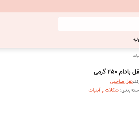
لیه
بات
ل بادام 250 گرمی
ند:
نقل صاحبی
ته‌بندی
:
شکلات و آبنبات