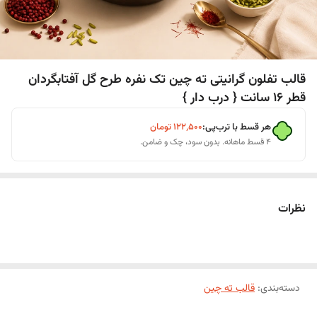
قالب تفلون گرانیتی ته چین تک نفره طرح گل آفتابگردان
قطر 16 سانت { درب دار }
هر قسط با ترب‌پی:
۱۲۲٬۵۰۰
تومان
۴ قسط ماهانه. بدون سود، چک و ضامن.
نظرات
دسته‌بندی
:
قالب ته چین