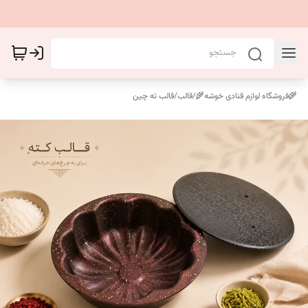
🌾فروشگاه لوازم قنادی خوشه🌾
/
قالب
/
قالب ته چین